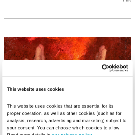
אודיו
This website uses cookies
This website uses cookies that are essential for its 
עולם קטן – 21.3.18
proper operation, as well as other cookies (such as for 
עולם קטן
אורי בנקהלטר
analysis, research, advertising and marketing) subject to 
01:59:07
21.03.18
your consent. You can choose which cookies to allow. 
Read more details in 
our privacy policy
.