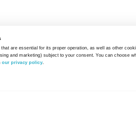
s
hat are essential for its proper operation, as well as other cooki
ising and marketing) subject to your consent. You can choose wh
 
our privacy policy
.
רדיו מהות החיים משדר ב:
ערוץ 87
YES
סלקום
TV
TUNE IN