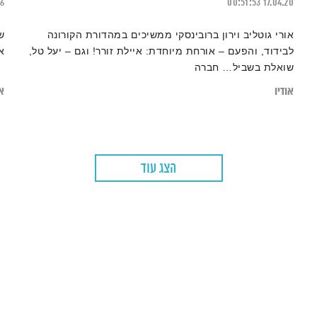
26
00:51:53
17.04.20
אורי גוטליב וירון ברובינסקי ממשיכים במהדורת הקורונה
ש
לבידוד, והפעם – אורחת מיוחדת: איילת זורר! וגם – יעל טל,
א
שואלת בשביל… חברה
אודיו
או
הצג עוד