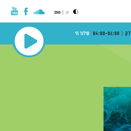
|
עב
ENG
לק
04:00-06:00
שידור חי