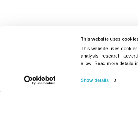
This website uses cookie
This website uses cookies t
analysis, research, advert
allow. Read more details in
Show details