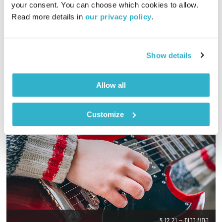
your consent. You can choose which cookies to allow. 
Read more details in 
our privacy policy
.
הפעם, משני עברי הדלת, אפשר להגיע לשם. להגיע שיכורים ממים.
ומוסיקה? חושבת. יופי. טפו עלינו
אודיו
Show details
Allow all
Customize
התעוררות – 5.12.21