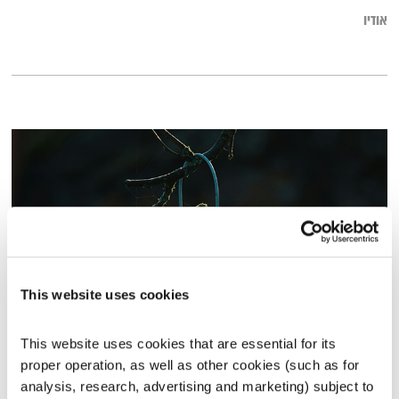
אודיו
This website uses cookies
שירים שורות ושקט – 9.3.24
This website uses cookies that are essential for its 
שירים, שורות ושקט
בני בשן
proper operation, as well as other cookies (such as for 
analysis, research, advertising and marketing) subject to 
01:00:02
09.03.24