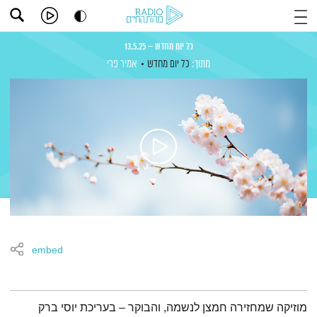
כל יום מחדש – 13.5.25
מתוך:
כל יום מחדש
אמיר פרי
embed
תמצית הפודקאסט
מוזיקה שמחזירה חמצן לנשמה, והבוקר – בעריכת יוסי ברק