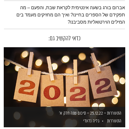
תמצית הפודקאסט
אברום בורג בשעה אינטימית לקראת שבת, והפעם – מה
תפקידם של הספרים בחיינו? ואיך הם מחזיקים מעמד בים
המילים הוירטואליות מסביבנו?
כדאי להקשיב גם:
התעוררות – 25.12.22 – סיכום שנה חלק א'
התעוררות
גליה גלעדי