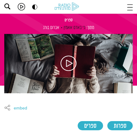
ספרים
מתוך:
כי באדם אאמין
אברום בורג
embed
ספרות
ספרים