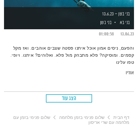
בני בשן – 13.6.23
בני בא
בני בשן
01:00:58
13.06.23
והפעם, ניסים אמון אוכל איתנו פסטה שצבים אוהבים. ואז מקל
קסמים. ומוסיקה? פלא מתבהק מול פלא. ואלוהים? איתנו. ויופי.
טפו עלינו
אודיו
הצג עוד
דף הבית
שלום פנימי בזמן מלחמה
שלום פנימי בזמן עם
מלחמה עם שרי אריסון