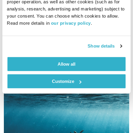
תרגול יומי
ניסים אמון
proper operation, as well as other cookies (such as for 
analysis, research, advertising and marketing) subject to 
00:15:48
19.02.22
your consent. You can choose which cookies to allow. 
Read more details in 
our privacy policy
.
תרגולים יומיים קצרים עם זן מאסטר ניסים אמון – כלים לשלום
פנימי בראי הבודהיזם ובהשראת ספרו "חכמת המזרח"
אודיו
Show details
Allow all
Customize