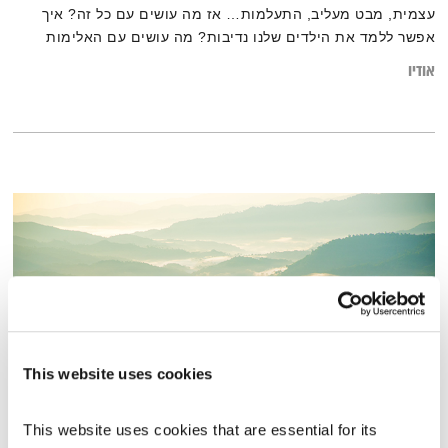
עצמית, מבט מעליב, התעלמות… אז מה עושים עם כל זה? איך
אפשר ללמד את הילדים שלנו נדיבות? מה עושים עם האלימות
שממילא קיימת? אצלנו? אצלם? ולאן מנקזים את כל המתח הזה
אודיו
שמתקיים במשפחה עם ילדים וניקיונות והסעות וארוחות וכביסות
ומשכנתא והכלב של השכן שלא מפסיק לנבוח?
This website uses cookies
חכמת המזרח – האמת השלישית
This website uses cookies that are essential for its 