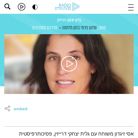
גלית יצחקי דרייזין
מתוך:
שלום פנימי בזמן מלחמה
שדרנים מתחלפים
embed
תמצית הפודקאסט
אסי זיגדון משוחח עם גלית יצחקי דרייזין, פסיכותרפיסטית