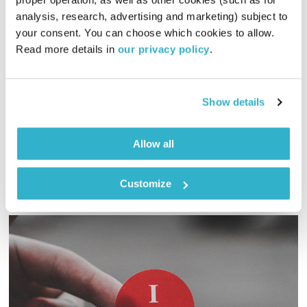
analysis, research, advertising and marketing) subject to 
מנועים קדימה – 1.8.22
your consent. You can choose which cookies to allow. 
מנועים קדימה
גלית גורא-עיני
Read more details in 
our privacy policy
.
01:00:08
01.08.22
כל יום בדרך הביתה – שעה של מוזיקה מעולה בעריכתה ובהגשתה
Show details
של גלית גורא-עיני
אודיו
Allow all
Customize