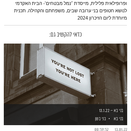
ופרופילאית פלילית, מייסדת ׳נמל מבטחים’- הבית האקדמי
לנושא חטופים בני ערובה שבים, משפחתם והקהילה. תכנית
מיוחדת ליום הזיכרון 2024
כדאי להקשיב גם:
בני בא – 13.1.22
בני בא
בני בשן
00:59:52
13.01.22