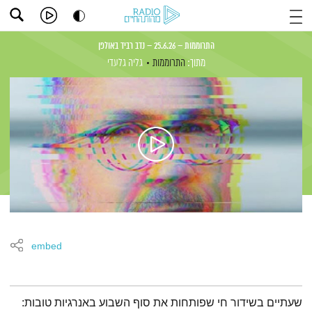
התרוממות – 25.6.26 – נדב רביד באולפן
מתוך:
התרוממות
גליה גלעדי
embed
תמצית הפודקאסט
שעתיים בשידור חי שפותחות את סוף השבוע באנרגיות טובות: