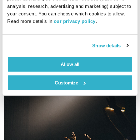
בני בא
בני בשן
analysis, research, advertising and marketing) subject to 
01:00:13
28.03.22
your consent. You can choose which cookies to allow. 
Read more details in 
our privacy policy
.
והפעם אפרים קישון על אב נולד. ומשלי? א׳. ומוסיקה? פלא הודף
פלא. ואלוהים? איתנו. ויופי. טפו עלינו
Show details
אודיו
Allow all
Customize