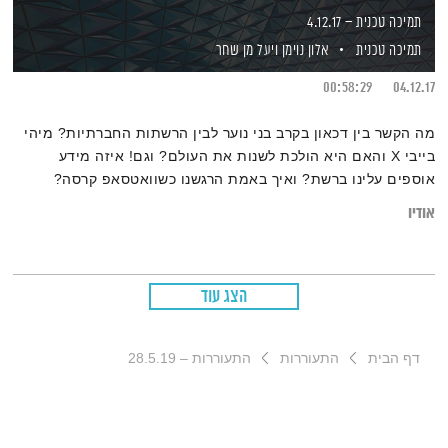
תמיכה טכנית – 4.12.17
תמיכה טכנית
אלון נוימן
ויעל מן שחר
00:58:29
04.12.17
מה הקשר בין דכאון בקרב בני נוער לבין הרשתות החברתיות? מיהי
בייבי X והאם היא הולכת לשנות את העולם? וגם! איזה מידע
אוספים עלינו ברשת? ואיך באמת הרגשנו כשוואטסאפ קרסה?
אודיו
הצג עוד
דף הבית
התעוררות
התעוררות – 28.5.19