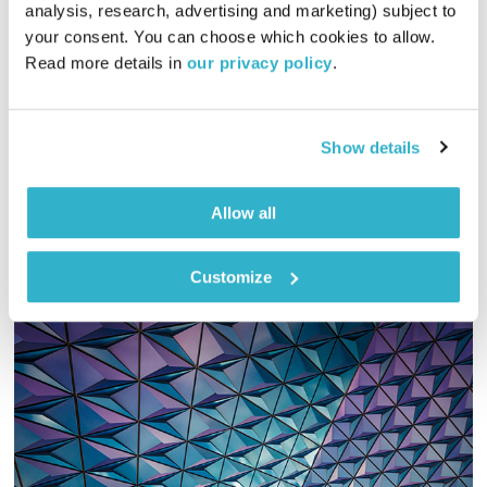
analysis, research, advertising and marketing) subject to 
your consent. You can choose which cookies to allow. 
האם ניתן להגן על ילדינו בעידן הדיגיטל? ומהם הפתרונות העומדים
Read more details in 
our privacy policy
.
לרשות ההורים כיום? הפעם בתמיכה טכנית: ראיון מרתק עם
האנשים שמאחורי אינטרנט רימון – אחד הכלים המסקרנים ביותר
לגלישה בטוחה ברשת
אודיו
Show details
Allow all
Customize