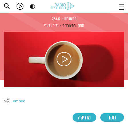
התעוררות – 22.1.19
מתוך:
התעוררות
גליה גלעדי
embed
בוקר
מוזיקה