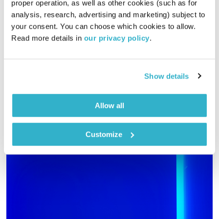
proper operation, as well as other cookies (such as for 
כל יום מחדש
אמיר פרי
analysis, research, advertising and marketing) subject to 
your consent. You can choose which cookies to allow. 
01:00:00
30.10.24
Read more details in 
our privacy policy
.
כל הבוקר הזה מוקדש להרכב הבס גיטרה תופים הכי טוב שהיה אי
פעם – האלבום השני השלישי והרביעי של The Police, שיצאו כולם
בחודש אוקטובר (79,80,81)
Show details
אודיו
Allow all
Customize