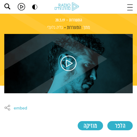
התעוררות – 20.5.19
מתוך:
התעוררות
גליה גלעדי
embed
הלפר
מוזיקה