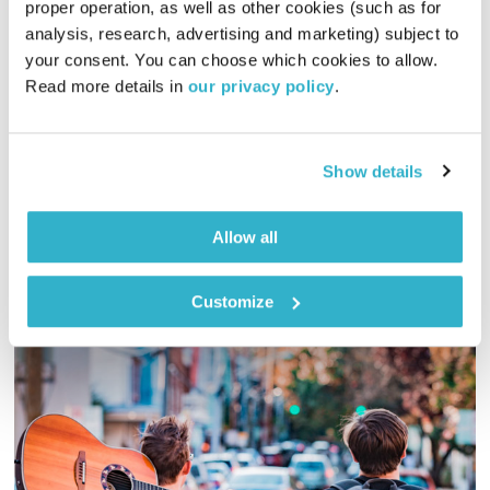
proper operation, as well as other cookies (such as for 
קיימות – חלק א'
analysis, research, advertising and marketing) subject to 
מודל עשיית הטוב
אסי זיגדון
your consent. You can choose which cookies to allow. 
Read more details in 
our privacy policy
.
00:29:16
23.07.17
מודל עשיית הטוב – סדרת תכניות העוסקת בהטמעת ערכים בעולם
העסקי. והפעם – קיימות – חלק א'.
Show details
אודיו
Allow all
Customize