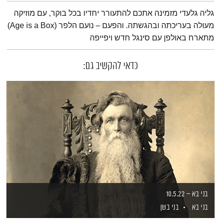
תמצית הפודקאסט
גליה גלעדי מזמינה אתכם להתעורר יחדיו בכל בוקר, עם מוזיקה
מעולה בעריכתה ובהגשתה. והפעם – נועם הלפר (Age is a Box)
מתארח באולפן עם סינגל חדש ויפייפה
כדאי להקשיב גם:
בני בא – 10.5.22
בני בא
בני בשן