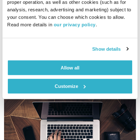
proper operation, as well as other cookies (such as for 
פה זה טוב – 29.1.26
analysis, research, advertising and marketing) subject to 
פה זה טוב
לירון תאני
your consent. You can choose which cookies to allow. 
Read more details in 
our privacy policy
.
01:58:55
29.01.26
היום לפני 20 שנה הגיע אלבום הבכורה של הארקטיק מאנקיז למקום
הראשון במצעד הבריטי! יקבל ספוט, ואז – עוד מוזיקה
Show details
אודיו
Allow all
Customize