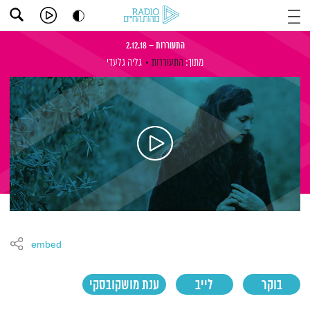
התעוררות – 2.12.18
מתוך:
התעוררות
גליה גלעדי
embed
בוקר
לייב
ענת מושקובסקי