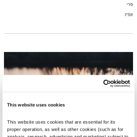
פרי
אודיו
This website uses cookies
This website uses cookies that are essential for its 
עולם קטן – 21.12.15
proper operation, as well as other cookies (such as for 
עולם קטן
אורי בנקהלטר
analysis, research, advertising and marketing) subject to 