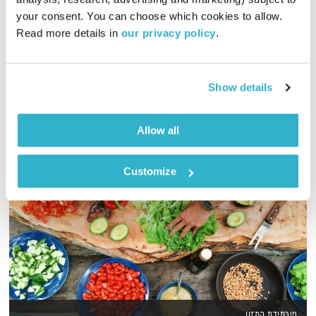
01:57:34
21.12.15
your consent. You can choose which cookies to allow. 
Read more details in 
our privacy policy
.
מסע מוזיקלי יומי עם אורי בנקהלטר
אודיו
Show details
Allow all
Customize
פירמידת המזון