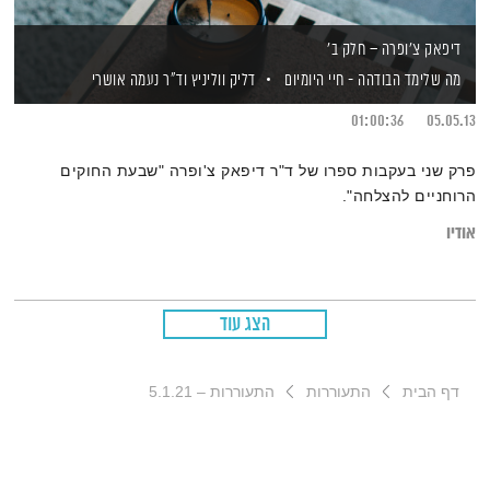
דיפאק צ'ופרה – חלק ב'
מה שלימד הבודהה - חיי היומיום
דליק ווליניץ
וד"ר נעמה אושרי
01:00:36
05.05.13
פרק שני בעקבות ספרו של ד"ר דיפאק צ'ופרה "שבעת החוקים
הרוחניים להצלחה".
אודיו
הצג עוד
דף הבית
התעוררות
התעוררות – 5.1.21