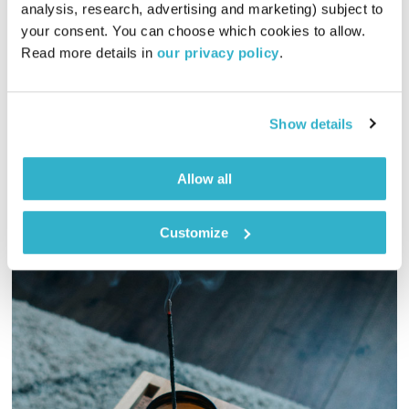
התעוררות
גליה גלעדי
analysis, research, advertising and marketing) subject to 
your consent. You can choose which cookies to allow. 
01:28:44
24.12.25
Read more details in 
our privacy policy
.
ספיישל כריסמס! גליה גלעדי מזמינה אתכם להתעורר יחד עם
מוזיקה מעולה בעריכתה ובהגשתה
Show details
אודיו
Allow all
Customize