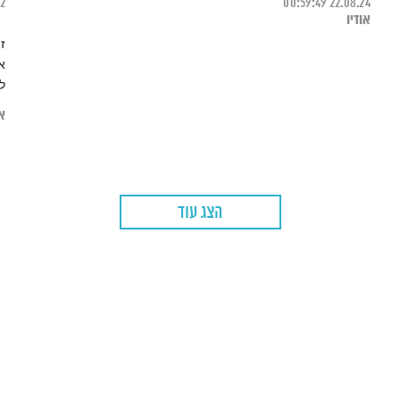
22
00:59:49
22.08.24
אודיו
ז
א
ל
או
הצג עוד