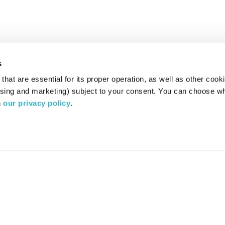
s
hat are essential for its proper operation, as well as other cooki
ising and marketing) subject to your consent. You can choose wh
 
our privacy policy
.
רדיו מהות החיים משדר ב:
ערוץ 87
YES
סלקום
TV
TUNE IN