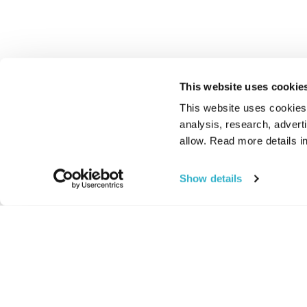
This website uses cookie
This website uses cookies t
analysis, research, advert
allow. Read more details in
Show details