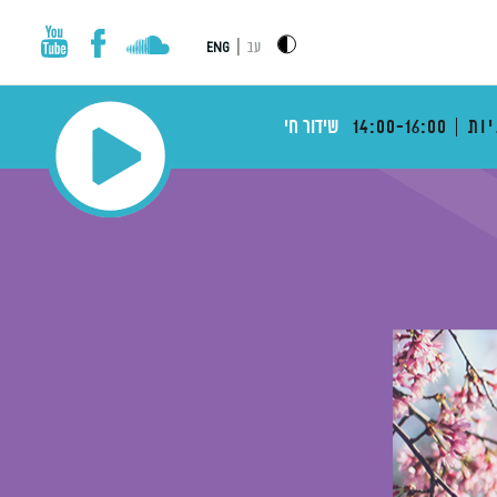
|
עב
ENG
ות
14:00-16:00
שידור חי