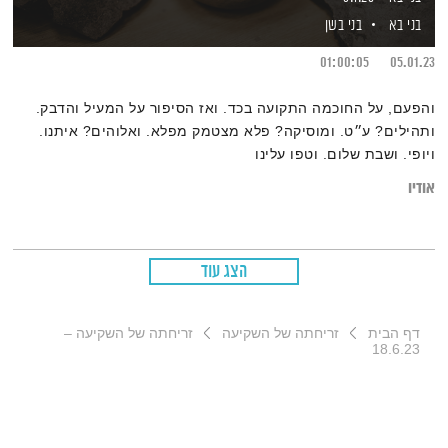
בני בא
בני בשן
01:00:05
05.01.23
והפעם, על החוכמה התקועה בכד. ואז הסיפור על המעיל והדבק.
ותהילים? ע״ט. ומוסיקה? פלא מצטמק מפלא. ואלוהים? איתנו.
ויופי. ושבת שלום. וטפו עלינו
אודיו
הצג עוד
דף הבית
זריחתה של השקיעה
זריחתה של השקיעה –
18.6.23