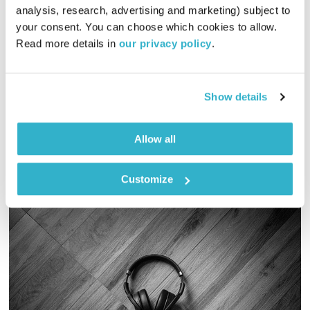
בני בא – 19.7.22
analysis, research, advertising and marketing) subject to 
בני בא - 19.7.22
your consent. You can choose which cookies to allow. 
Read more details in 
our privacy policy
.
19.07.22
והפעם לנון נותן נשיקה בנצח לצ׳רצ׳יל. ונתן זך מזנק על הפרקט
וקולע משלוש. והיונה? נקשיב לה. ומוסיקה? פלא מנופף לפלא.
Show details
ואלוהים? איתנו. ויופי. טפו עלינו
Allow all
Customize