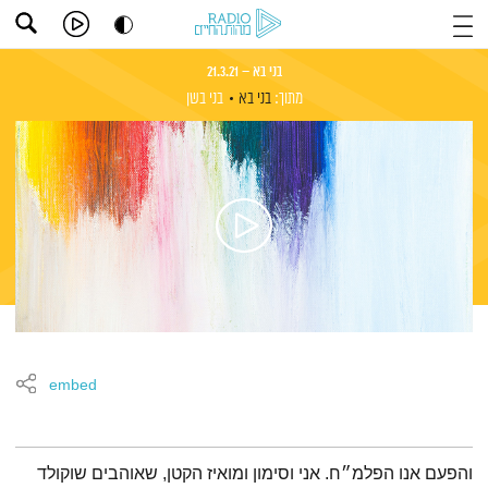
בני בא – 21.3.21
מתוך:
בני בא
בני בשן
embed
תמצית הפודקאסט
והפעם אנו הפלמ״ח. אני וסימון ומואיז הקטן, שאוהבים שוקולד