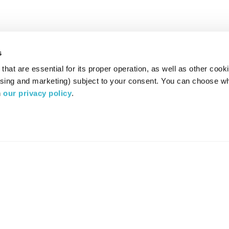
s
hat are essential for its proper operation, as well as other cooki
ising and marketing) subject to your consent. You can choose wh
 
our privacy policy
.
רדיו מהות החיים משדר ב:
ערוץ 87
YES
סלקום
TV
TUNE IN