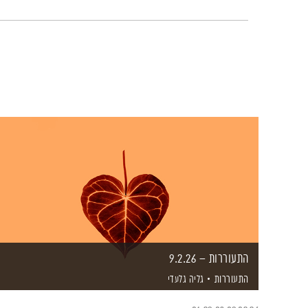
התעוררות – 9.2.26
התעוררות
גליה גלעדי