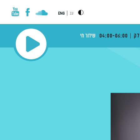
|
עב
ENG
לק
04:00-06:00
שידור חי