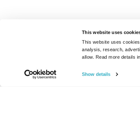
This website uses cookie
This website uses cookies t
analysis, research, advert
allow. Read more details in
Show details