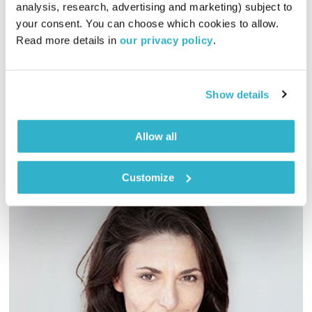
התדר הסלוני של אליוט
אליוט
analysis, research, advertising and marketing) subject to 
your consent. You can choose which cookies to allow. 
02:00:02
07.04.16
Read more details in 
our privacy policy
.
דיג'יי אליוט מגיעה אליכם לסלון עם שעתיים של מוזיקה לרקוד
איתה
Show details
אודיו
Allow all
Customize