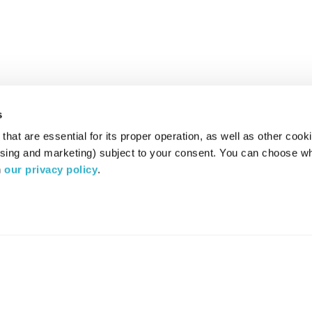
s
hat are essential for its proper operation, as well as other cooki
ising and marketing) subject to your consent. You can choose wh
 
our privacy policy
.
רדיו מהות החיים משדר ב:
ערוץ 87
YES
סלקום
TV
TUNE IN