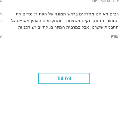
26
00:10:30
13.12.19
רבים מאיתנו מחזיקים בראש תמונה של העתיד: נסיים את
ה
התואר, נתחתן, נקים משפחה – ומתקבעים באופן מסויים על
ו
התבנית שיצרנו. אבל במרבית המקרים, לחיים יש תכניות
משלהם, והמפגש עם המציאות היומיומית עשוי לשנות לנו
אודיו
או
את התכנון. איך נוכל להרוויח מאותם שינויים? מדוע רקימת
תכנית חלופית עשויה לצמצם את החרדה? ומה יקרה אם
פשוט ניתן לחיים להוביל אותנו?
הצג עוד