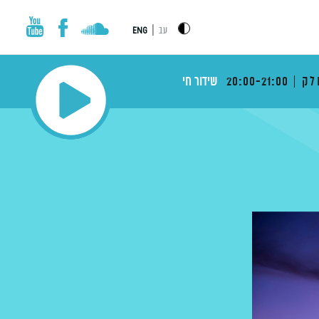
|
עב
ENG
לק
20:00-21:00
שידור חי