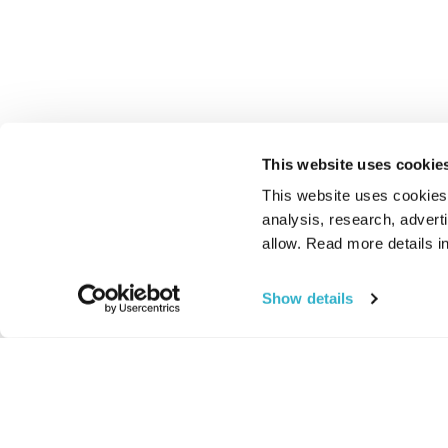
This website uses cookie
This website uses cookies t
analysis, research, advert
allow. Read more details in
Show details