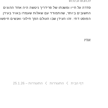
01:17:31
01.01.19
סדרה על חייו ומשנתו של פרידריך ניטשה היה אחד ההוגים
החשובים ביותר, שהתמודד עם שאלות שעמדו באויר בעידן
הפוסט דתי. זהו העידן שבו העולם הפך חילוני ואנשים חיפשו
תשובות וישועה במקומות חדשים ולאו דווקא אצל האלוהים
המסורתי המוכר.
אודיו
דף הבית
התעוררות
התעוררות – 25.1.26