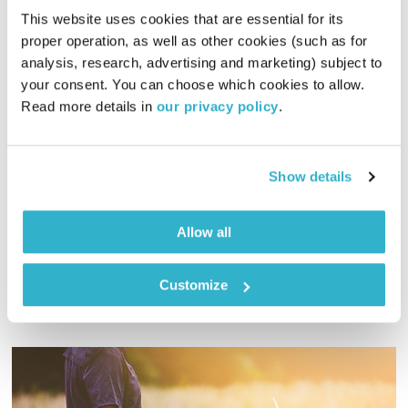
This website uses cookies that are essential for its 
proper operation, as well as other cookies (such as for 
analysis, research, advertising and marketing) subject to 
האדם מחפש משמעות 2024 | משנתו של ויקטור פראנקל במבט רטרוספקטיבי
your consent. You can choose which cookies to allow. 
רבות הדרכים
שדרנים מתחלפים
Read more details in 
our privacy policy
.
00:59:53
15.04.24
לאחר אירועי אוקטובר 2023 השתמשנו לראשונה במילה "שואה" ולא
Show details
בכדי. הקוים שנחצו העלו שאלות רבות. לפניכם שיחה עם אברהם
פרידמן, מנכ"ל מכון ויקטור פראנקל ישראל ומנהל התכנית בעברית,
לרגל יום השואה 2024
Allow all
אודיו
Customize