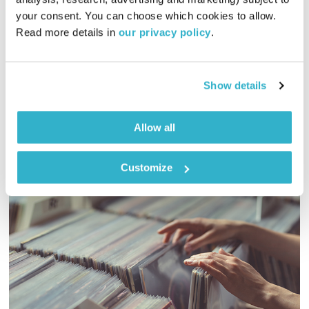
your consent. You can choose which cookies to allow. 
חנן אבלאסי ואסי זיגדון משוחחים עם יעל פיבק אילן, אוצרת
Read more details in 
our privacy policy
.
התערוכה #שם_אחר המחברת בין אמנים ישראלים ואמנים מבקשי
מקלט. בנוסף, אילן גיל המסייע לחולים המתמודדים עם אתגרים
שונים מתארח באולפן
אודיו
Show details
Allow all
Customize