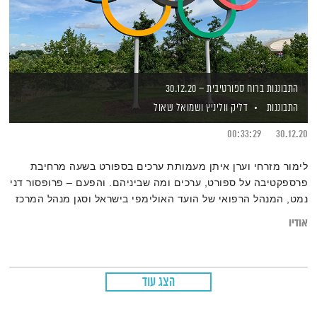
התבוננות ברוח ספורטיבית – 30.12.20
התבוננות
דליק ווליניץ
ושמואל שאול
00:33:29
30.12.20
לימור מזרחי וערן איתן מעמותת ערכים בספורט בשעה מרחיבת
פרספקטיבה על ספורט, ערכים ומה שביניהם. והפעם – פרופסור דני
נמט, המנהל הרפואי של הועד האולימפי בישראל וסגן מנהל המרכז
הרפואי מאיר מספר על משמעות התפקיד שלו בימים אלו ועל
אודיו
תהליכי קבלת ההחלטות שלא נראו בעבר בספורט העולמ
הצג עוד