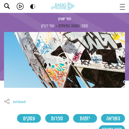
רועי ישורון
מתוך:
השעה המיוחדת
אסי זיגדון
embed
השראה
יזמות
ספרות
עסקים