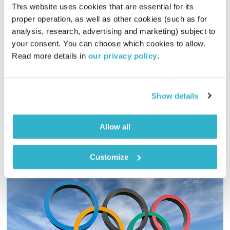
This website uses cookies that are essential for its 
מסע בארץ פראית – אוהד שפריר באלסקה
proper operation, as well as other cookies (such as for 
פודקאסטים שנשארים איתך
שדרנים מתחלפים
analysis, research, advertising and marketing) subject to 
your consent. You can choose which cookies to allow. 
00:35:13
18.09.24
Read more details in 
our privacy policy
.
רונה שפריר יוצאת מהאולפן לשטח, לחיים עצמם – למסעות עם
אנשים חוצי גבולות. היא נכנסת איתם פנימה ולא יוצאת עד שהיא
Show details
מבינה עוד דבר אחד קטן על העולם.
אודיו
Spotify
Allow all
Customize