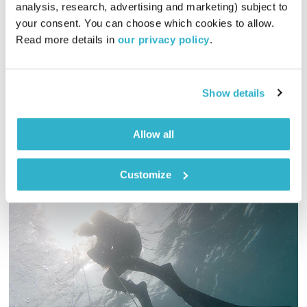
analysis, research, advertising and marketing) subject to 
01:00:07
01.06.21
your consent. You can choose which cookies to allow. 
Read more details in 
our privacy policy
.
כל יום בדרך הביתה – שעה של מוזיקה מעולה בעריכתה ובהגשתה
של גלית גורא-עיני
אודיו
Show details
Allow all
Customize