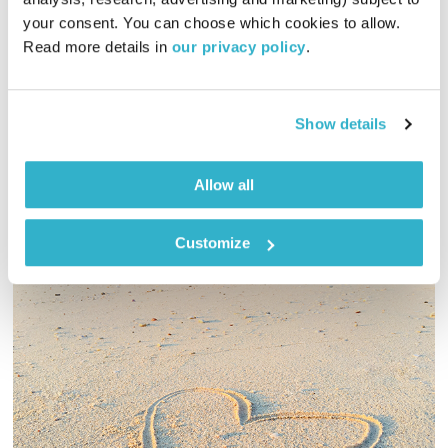
01:59:59
26.03.20
your consent. You can choose which cookies to allow. 
Read more details in 
our privacy policy
.
יוסי בבליקי מגיש ספיישל מוזיקה מקומית מבית הלייבל קמ"ע
(קבוצת מוזיקה עצמאית) החוגג עשור של פעילות
אודיו
Show details
Allow all
Customize