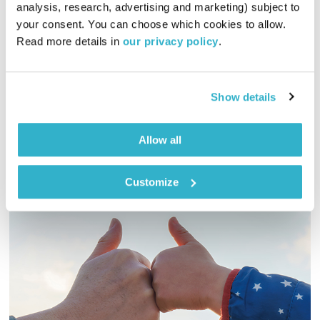
analysis, research, advertising and marketing) subject to 
00:58:15
13.03.14
your consent. You can choose which cookies to allow. 
Read more details in 
our privacy policy
.
אסי זיגדון מארח את עמנואל הלפרין ומיכל טל, לקראת ערב מיוחד
על מוזיקה ואמנות פריזאית בתחילת המאה ה-20, שייערך במסגרת
פסטיבל פליציה בלומנטל.
Show details
אודיו
Allow all
Customize