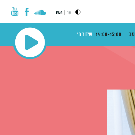
|
עב
ENG
טב
14:00-15:00
שידור חי