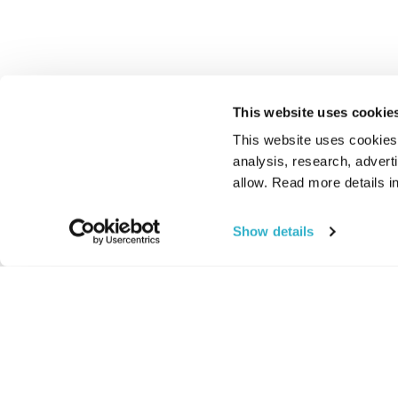
This website uses cookie
This website uses cookies t
analysis, research, advert
allow. Read more details in
Show details