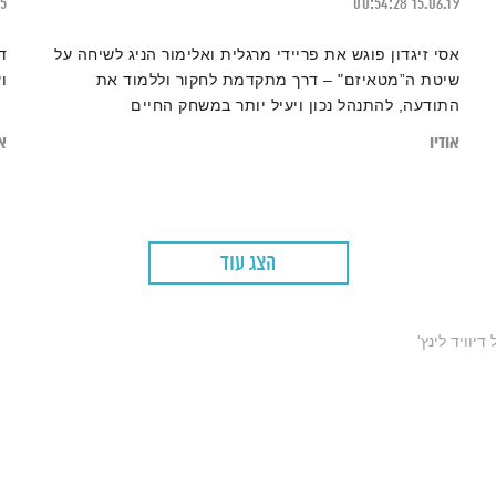
25
00:54:28
15.06.19
אסי זיגדון פוגש את פריידי מרגלית ואלימור הניג לשיחה על
ד
שיטת ה”מטאיזם" – דרך מתקדמת לחקור וללמוד את
ו
התודעה, להתנהל נכון ויעיל יותר במשחק החיים
אודיו
או
הצג עוד