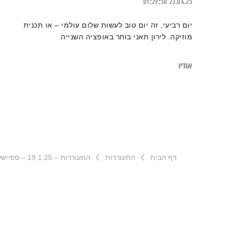
01:29:50
23.04.25
יום רביעי, זה יום טוב לעשות שלום עולמי – או תכנית
מוזיקה. לירון תאני בוחר באופציה השנייה
אודיו
דף הבית
התעוררות
התעוררות – 19.1.25 – ספיישל דיוויד לינץ'