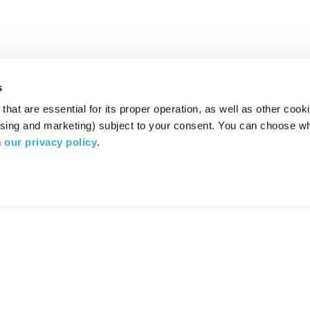
s
hat are essential for its proper operation, as well as other cooki
ising and marketing) subject to your consent. You can choose wh
 
our privacy policy
.
רדיו מהות החיים משדר ב:
ערוץ 87
YES
סלקום
TV
TUNE IN