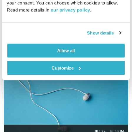
your consent. You can choose which cookies to allow. 
00:40:27
29.10.23
Read more details in 
our privacy policy
.
שעת משבר וחוסר וודאות, כואבים יחד. מוזיקה – דרור רדה
אודיו
Show details
Allow all
Customize
התעוררות – 10.1.22