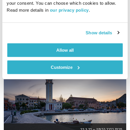
your consent. You can choose which cookies to allow. 
Read more details in 
our privacy policy
.
זהר צמח וילסון משוחח עם ד"ר מוטי לוי על הקשר שבין ויטאליות
לבריאות
אודיו
Show details
Allow all
Customize
פרנס בדרך הביתה – 22.3.22