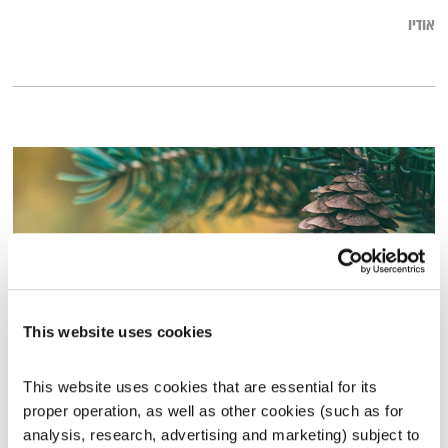
אודיו
This website uses cookies
התעוררות – 29.4.25
This website uses cookies that are essential for its 
התעוררות
גליה גלעדי
proper operation, as well as other cookies (such as for 
analysis, research, advertising and marketing) subject to 
01:28:20
29.04.25