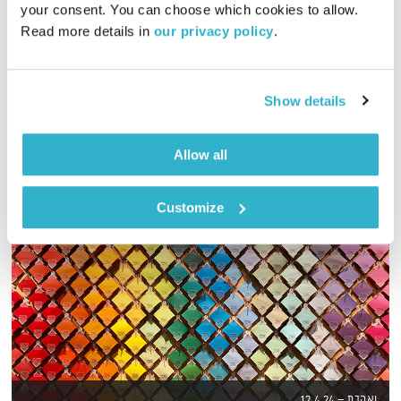
your consent. You can choose which cookies to allow. 
Read more details in 
our privacy policy
.
גליה גלעדי מזמינה אתכם להתעורר יחד עם מוזיקה מעולה
בעריכתה ובהגשתה
אודיו
Show details
Allow all
Customize
ואהבת – 12.4.24