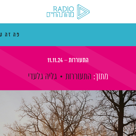
פה זה ט
התעוררות – 11.11.24
מתוך:
התעוררות
גליה גלעדי