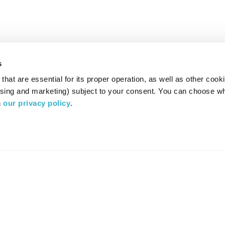
s
hat are essential for its proper operation, as well as other cooki
ising and marketing) subject to your consent. You can choose wh
 
our privacy policy
.
רדיו מהות החיים משדר ב:
ערוץ 87
YES
סלקום
TV
TUNE IN