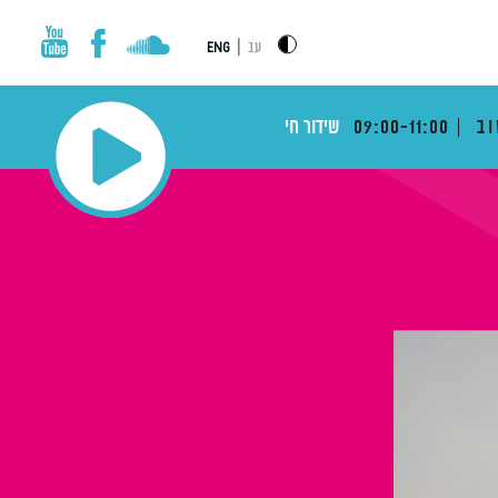
|
עב
ENG
וב
09:00-11:00
שידור חי