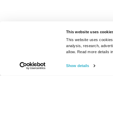
This website uses cookie
This website uses cookies t
analysis, research, advert
allow. Read more details in
Show details