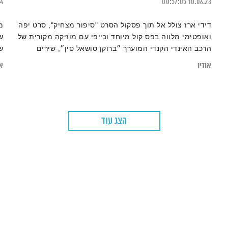
24
00:57:05
10.06.23
דידי ארז צולל אל תוך פסקול הסרט "סיפור מצחיק", סרט יפה
מ
ואופטימי מלווה בפס קול מיוחד וכייפי עם מוזיקה מקורית של
ש
הרכב האינדי הקנדי המוערך ״ברוקן סושאל סין״, שירים
ש
נהדרים מרגשים של הפיקסיז, פול סיימון ועוד.
ה
אודיו
או
הצג עוד