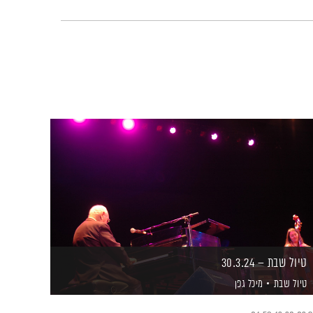
טיול שבת – 30.3.24
טיול שבת
מיכל גפן