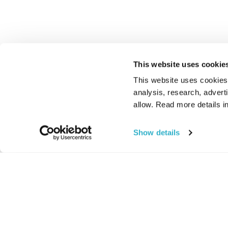
This website uses cookie
This website uses cookies t
analysis, research, advert
allow. Read more details in
Show details