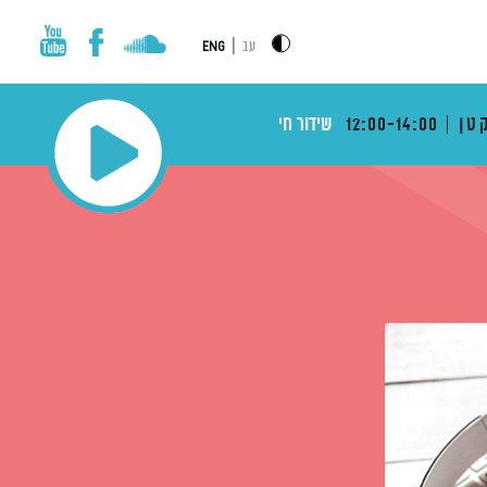
|
עב
ENG
טן
12:00-14:00
שידור חי