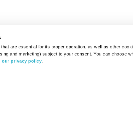
s
hat are essential for its proper operation, as well as other cooki
ising and marketing) subject to your consent. You can choose wh
 
our privacy policy
.
רדיו מהות החיים משדר ב:
ערוץ 87
YES
סלקום
TV
TUNE IN