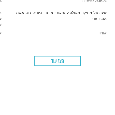
16
00:59:52
25.06.23
שעה של מוזיקה מעולה להתעורר איתה, בעריכת ובהגשת
א
אמיר פרי
ש
ע
ו
אודיו
או
הצג עוד