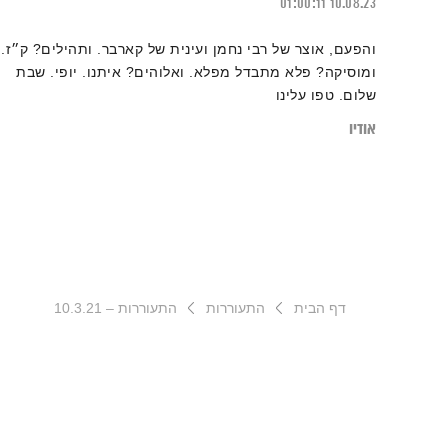
01:00:11
10.08.23
והפעם, אוצר של רבי נחמן ועינית של קארבר. ותהילים? ק״ז.
ומוסיקה? פלא מתבדל מפלא. ואלוהים? איתנו. יופי. שבת
שלום. טפו עלינו
אודיו
דף הבית
התעוררות
התעוררות – 10.3.21