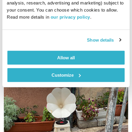
טוויסט בעלילה
ענת קלו לברון
analysis, research, advertising and marketing) subject to 
your consent. You can choose which cookies to allow. 
00:56:48
25.11.18
Read more details in 
our privacy policy
.
ענת קלו לברון מארח את רחלה וייס, שמספרת על הטוויסט בעלילת
חייה – אחרי 30 שנה כמזכירה עברה לתל אביב והפכה
לסטנדאפיסטית
Show details
אודיו
Allow all
Customize