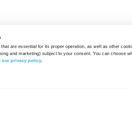
s
hat are essential for its proper operation, as well as other cooki
ising and marketing) subject to your consent. You can choose wh
 
our privacy policy
.
רדיו מהות החיים משדר ב:
ערוץ 87
YES
סלקום
TV
TUNE IN