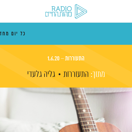
כל יום מח
התעוררות – 1.6.20
מתוך:
התעוררות
גליה גלעדי