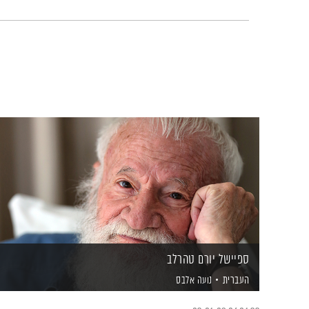
ספיישל יורם טהרלב
העברית
נועה אלבס