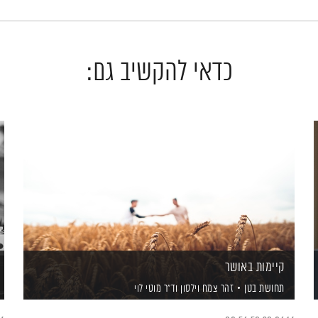
כדאי להקשיב גם:
קיימות באושר
תחושת בטן
זהר צמח וילסון
וד"ר מוטי לוי