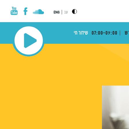
|
עב
ENG
דש
07:00-09:00
שידור חי