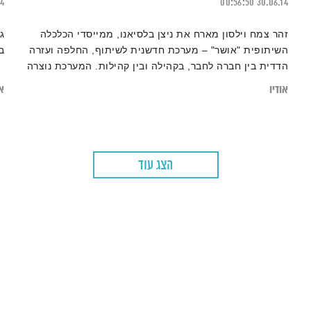
24
00:56:50
30.06.14
זהר צמח וילסון מארח את ניצן בלסיאנו, ממייסדי הכלכלה
ג
השיתופית "אושר" – מערכת חדשנית לשיתוף, החלפה ועזרה
ב
הדדית בין חברה לחבר, בקהילה ובין קהילות. המערכת נוצרה
בכדי לעודד פעילות חברתית מקומית ולהקל על יוקר המחיה
אודיו
או
דרך שיתופי פעולה והתנדבות
הצג עוד