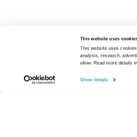
This website uses cookie
This website uses cookies t
analysis, research, advert
allow. Read more details in
Show details