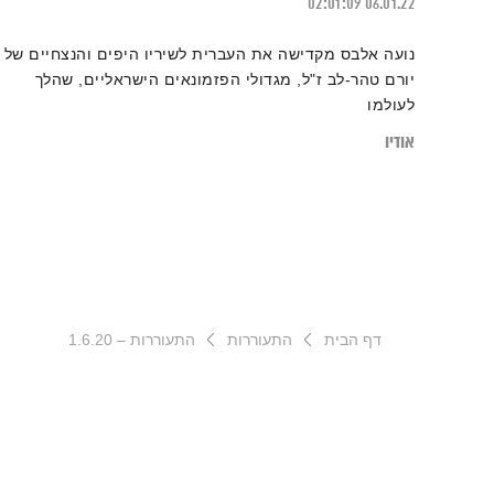
02:01:09
06.01.22
נועה אלבס מקדישה את העברית לשיריו היפים והנצחיים של
יורם טהר-לב ז"ל, מגדולי הפזמונאים הישראליים, שהלך
לעולמו
אודיו
דף הבית
התעוררות
התעוררות – 1.6.20