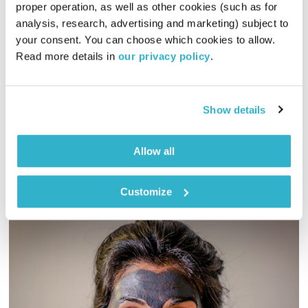
proper operation, as well as other cookies (such as for 
התבוננות
דליק ווליניץ
ושמואל שאול
analysis, research, advertising and marketing) subject to 
your consent. You can choose which cookies to allow. 
00:45:46
30.07.20
Read more details in 
our privacy policy
.
ד"ר רות קלדרון, דליק ווליניץ ושמואל שאול סוגרים שבוע. והפעם –
האם תתכן הפגנה לא פוליטית? על תשעה באב וגם הסיפור
התלמודי על השוליה ואשת הנגר
Show details
אודיו
Allow all
Customize