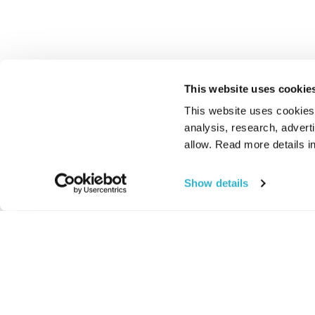
This website uses cookie
This website uses cookies t
analysis, research, advert
allow. Read more details in
Show details