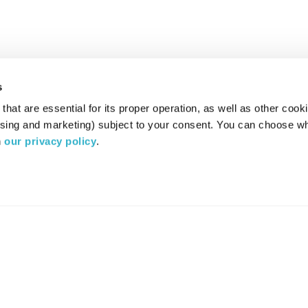
s
hat are essential for its proper operation, as well as other cooki
ising and marketing) subject to your consent. You can choose wh
 
our privacy policy
.
רדיו מהות החיים משדר ב:
ערוץ 87
YES
סלקום
TV
TUNE IN