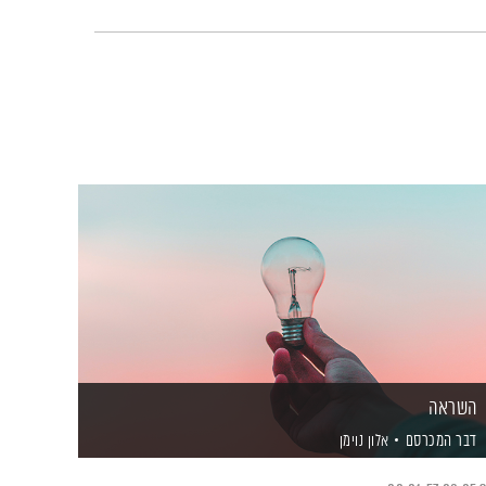
השראה
דבר המכרסם
אלון נוימן