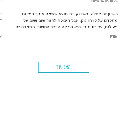
21
00:57:14
05.10.23
כשרון זה אחלה, זאת נקודת מוצא ששמה אותך במקום
ד
מתקדם על קו הזינוק, אבל היכולת לחזור שוב ושוב על
"
פעולות, על רוטינות, היא כנראה הדבר החשוב. התמדה.זה
העניין שלנו היום ב״המניע״
אודיו
או
הצג עוד