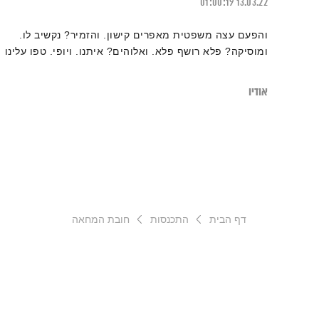
01:00:19
13.03.22
והפעם עצה משפטית מאפרים קישון. והזמיר? נקשיב לו.
ומוסיקה? פלא רושף פלא. ואלוהים? איתנו. ויופי. טפו עלינו
אודיו
דף הבית
התכנסות
חובת המחאה