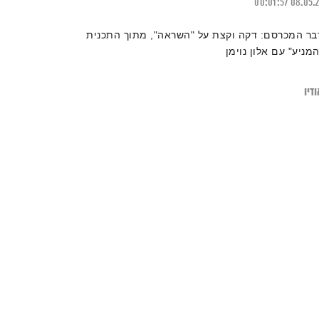
00:01:57
08.05.
בר המכרסם: דקה וקצת על "השראה", מתוך התכנית
המניע" עם אלון נוימן
דיו