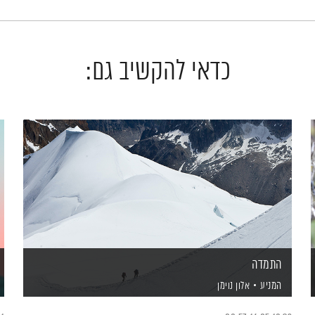
כדאי להקשיב גם:
התמדה
המניע
אלון נוימן