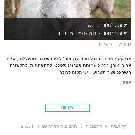
יש מקום לכולם – 26.11.19
יש מקום לכולם
חנאן אבלאסי
ואסי זיגדון
00:56:13
26.11.19
פרויקט גיוס המונים לחוות "קרן אור" לחיות שעברו התעללות, שיחה
עם רן אורן, מנכ"ל עמותת פטרציו פאולטי להתפתחות ולתקשורת
בישראל ושיר השבוע – יש מקום לכולם
אודיו
הצג עוד
דף הבית
התבוננות
התבוננות סוגרת שבוע – 2.5.24