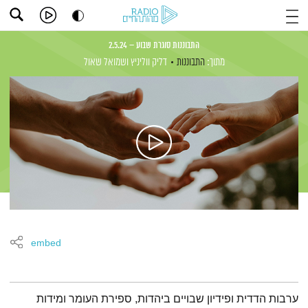
התבוננות סוגרת שבוע – 2.5.24
מתוך:
התבוננות
דליק ווליניץ
ושמואל שאול
embed
תמצית הפודקאסט
ערבות הדדית ופידיון שבויים ביהדות, ספירת העומר ומידות