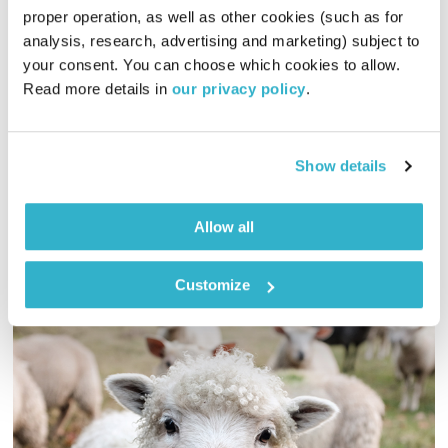
proper operation, as well as other cookies (such as for 
שלום פנימי בזמן מלחמה
שדרנים מתחלפים
analysis, research, advertising and marketing) subject to 
00:39:19
11.01.24
your consent. You can choose which cookies to allow. 
Read more details in 
our privacy policy
.
בין תודעה לעשייה: שיחה עם ציפי בוקשפן, מנהלת תכנית "יוצרים
שינוי" בישראל, על כלים להתמודדות עם מצבי חוסר ודאות דרך
עולם האימון, nlp ועוד
Show details
אודיו
Allow all
Customize