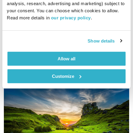
התעוררות – 11.8.25 – ספיישל רגאיי
analysis, research, advertising and marketing) subject to 
התעוררות
גליה גלעדי
your consent. You can choose which cookies to allow. 
Read more details in 
our privacy policy
.
01:28:38
11.08.25
גליה גלעדי מזמינה אתכם להתעורר יחד עם מוזיקה מעולה
בעריכתה ובהגשתה
Show details
אודיו
Allow all
Customize