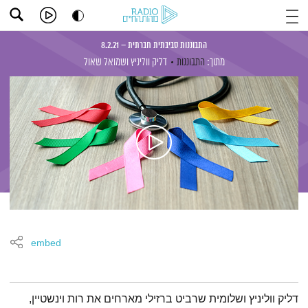
התבוננות סביבתית חברתית – 8.2.21
מתוך:
התבוננות
דליק ווליניץ
ושמואל שאול
embed
תמצית הפודקאסט
דליק ווליניץ ושלומית שרביט ברזילי מארחים את רות וינשטיין,