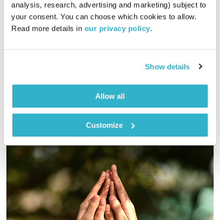
קבלו תיקון
שמואל שאול
ושי אביבי
analysis, research, advertising and marketing) subject to 
your consent. You can choose which cookies to allow. 
01:00:36
12.06.14
Read more details in 
our privacy policy
.
האם אנחנו שולטים במחשבות שלנו או שמא הן שולטות בנו? שי
אביבי ושמואל שאול חושבים על זה.
Show details
אודיו
Allow all
Customize