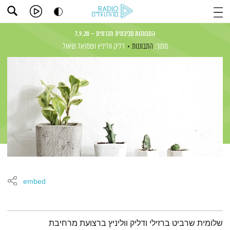
התבוננות סביבתית חברתית – 7.9.20
מתוך:
התבוננות
דליק ווליניץ
ושמואל שאול
embed
תמצית הפודקאסט
שלומית שרביט ברזילי ודליק ווליניץ ברצועת מרחיבת