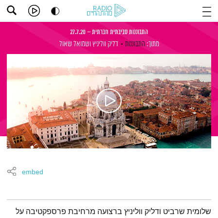
התבוננות סביבתית חברתית – 27.7.20
מתוך:
התבוננות
דליק ווליניץ
ושמואל שאול
embed
תמצית הפודקאסט
שלומית שרביט ודליק ווליניץ ברצועה מרחיבת פרספקטיבה על