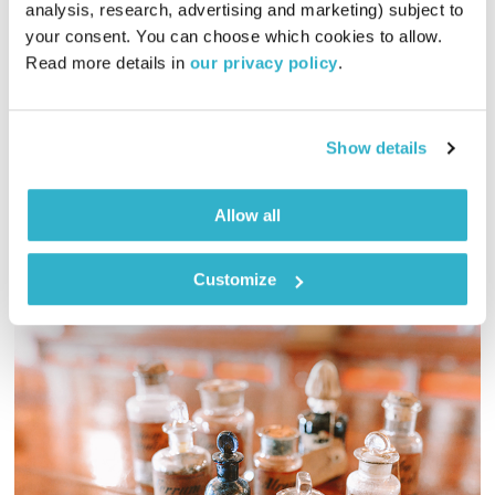
כל יום מחדש – 22.2.24
analysis, research, advertising and marketing) subject to 
כל יום מחדש
אמיר פרי
your consent. You can choose which cookies to allow. 
Read more details in 
our privacy policy
.
00:59:38
22.02.24
אמיר פרי בשעה של מוזיקה שתתן לכם קצת חמצן לנשמה
Show details
אודיו
Allow all
Customize