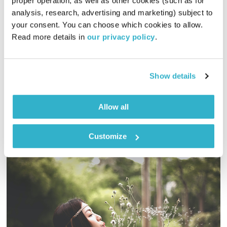
proper operation, as well as other cookies (such as for 
analysis, research, advertising and marketing) subject to 
כל יום מחדש – 23.10.22
your consent. You can choose which cookies to allow. 
כל יום מחדש
אמיר פרי
Read more details in 
our privacy policy
.
00:57:32
24.10.22
שעה של מוזיקה מעולה להתעורר איתה, בעריכת ובהגשת אמיר פרי
Show details
אודיו
Allow all
Customize