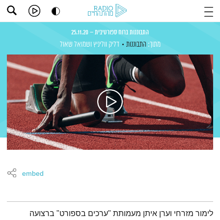
התבוננות ברוח ספורטיבית – 25.11.20
מתוך:
התבוננות
דליק ווליניץ
ושמואל שאול
embed
תמצית הפודקאסט
לימור מזרחי וערן איתן מעמותת "ערכים בספורט" ברצועה