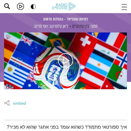
פתיחת המונדיאל – התחלות חדשות
מתוך:
בין החיבורים
ז'אן טלסניקוב
ויוסי מדינה
embed
תמצית הפודקאסט
איך ספורטאי מתמודד כשהוא עומד בפני אתגר שהוא לא מכיר?