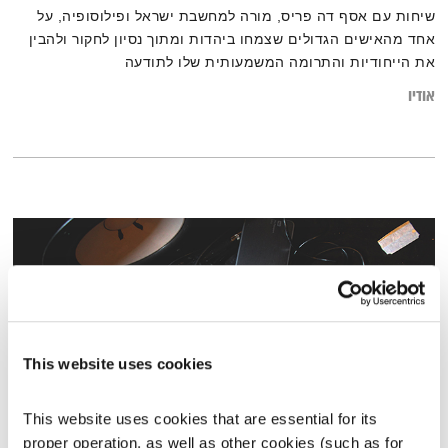
שיחות עם אסף דה פריס, מורה למחשבת ישראל ופילוסופיה, על
אחד מהאישים הגדולים שצמחו ביהדות ומתוך נסיון לחקור ולהבין
את הייחודיות והתרומה המשמעותית שלו לתודעה
האנושית. הסדרה המבואית שלפניכם פותחת צוהר למשנה מגוונת
אודיו
וצבעונית, של אדם שלא היסס לקרוא תיגר על מוסכמות ולחבר
עולמות שונים ומגוונים.
This website uses cookies
This website uses cookies that are essential for its 
proper operation, as well as other cookies (such as for 
המחסן של יוסי בבליקי – 2.7.20