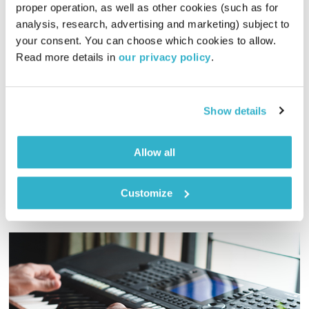
proper operation, as well as other cookies (such as for 
התבוננות ברוח ספורטיבית – 10.3.21
analysis, research, advertising and marketing) subject to 
התבוננות
דליק ווליניץ
ושמואל שאול
your consent. You can choose which cookies to allow. 
Read more details in 
our privacy policy
.
00:32:28
10.03.21
השבוע ציינו בעולם את יום האישה ובתכנית ניתן זרקור לנשים
עוצמתיות מתחום הספורט. אורחות: מנכ"לית איגוד ההתעמלות,
Show details
שרית שנער, קפטנית נבחרת ישראל לשעבר בכדוסל, ליעד סואץ-קרני
וקפטנית נבחרת ישראל בכדורגל, קרין סנדל
אודיו
Allow all
Customize