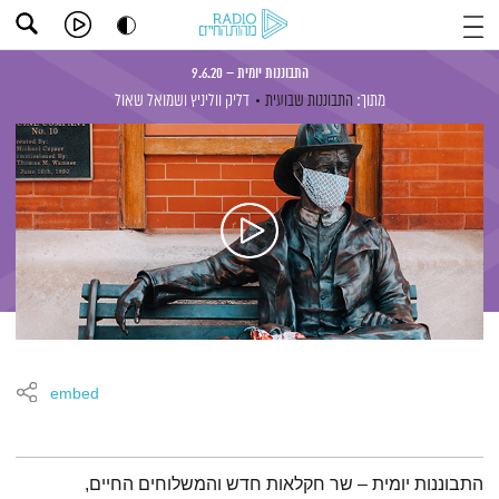
התבוננות יומית – 9.6.20
מתוך:
התבוננות שבועית
דליק ווליניץ
ושמואל שאול
embed
תמצית הפודקאסט
התבוננות יומית – שר חקלאות חדש והמשלוחים החיים,