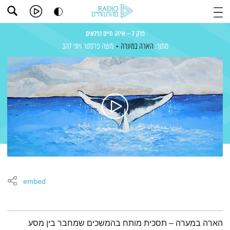
פרק 7 – איזה חיים נפלאים
מתוך:
הארה במערה
משה פרסטר
ויוני להב
embed
תמצית הפודקאסט
הארה במערה – תסכית מותח בהמשכים שמחבר בין מסע