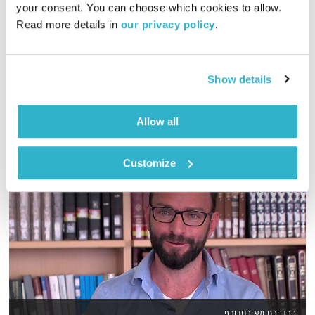
your consent. You can choose which cookies to allow. 
Read more details in 
our privacy policy
.
דידי ארז צולל בכל שבוע לפסקול של סרט אחר, והפעם – ג'אנגו ללא
מעצורים
אודיו
Show details
Allow all
Customize
הרב ירח מאירסדורף