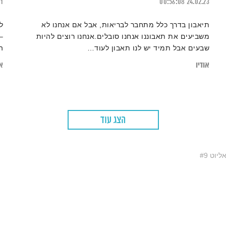
21
00:56:08
24.02.23
תיאבון בדרך כלל מתחבר לבריאות, אבל אם אנחנו לא
ל
משביעים את תאבוננו אנחנו סובלים.אנחנו רוצים להיות
–
שבעים אבל תמיד יש לנו תאבון לעוד…
ה
ל
אודיו
או
ע
ס
הצג עוד
יוט #9