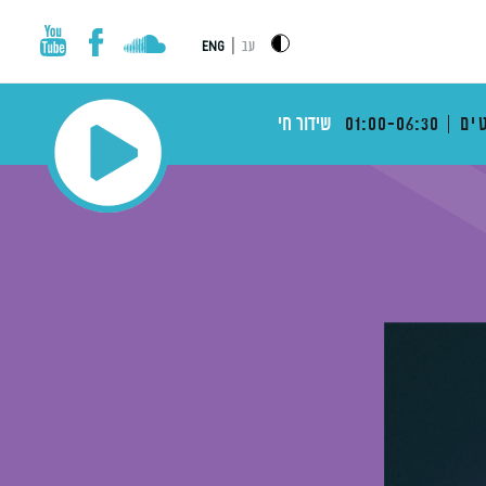
|
עב
ENG
ים
01:00-06:30
שידור חי