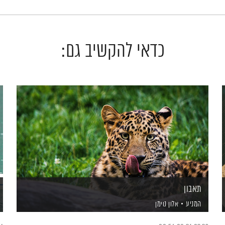
כדאי להקשיב גם:
תאבון
המניע
אלון נוימן