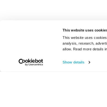
This website uses cookie
This website uses cookies t
analysis, research, advert
allow. Read more details in
Show details