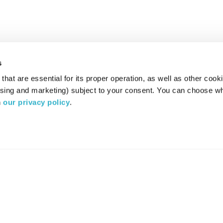
s
hat are essential for its proper operation, as well as other cooki
ising and marketing) subject to your consent. You can choose wh
 
our privacy policy
.
רדיו מהות החיים משדר ב:
ערוץ 87
YES
סלקום
TV
TUNE IN