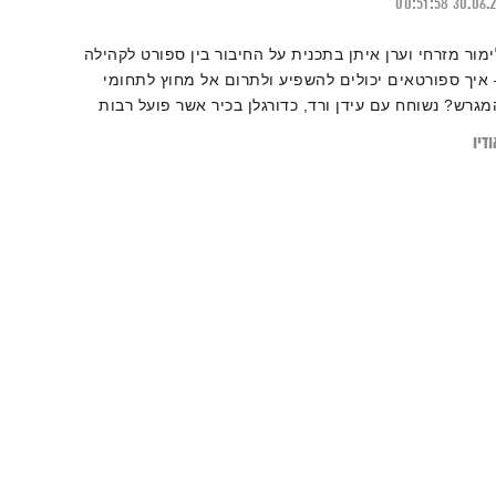
00:51:58
30.06.
ימור מזרחי וערן איתן בתכנית על החיבור בין ספורט לקהילה
 איך ספורטאים יכולים להשפיע ולתרום אל מחוץ לתחומי
מגרש? נשוחח עם עידן ורד, כדורגלן בכיר אשר פועל רבות
סיוע לילדים נזקקים ובכלל, ובפינה האולימפית נשים זרקור
דיו
ל תחום החתירה הפראלימפית עם אלופת העולם, מורן
מואל