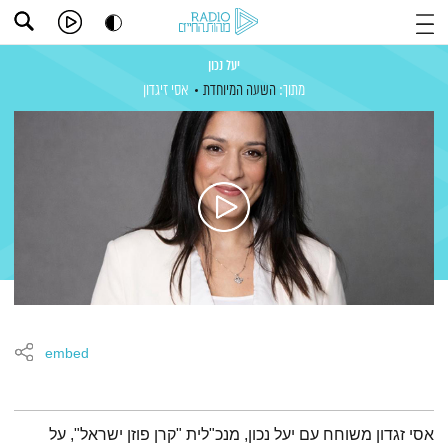
יעל נכון
מתוך:
השעה המיוחדת
אסי זיגדון
embed
תמצית הפודקאסט
אסי זגדון משוחח עם יעל נכון, מנכ"לית "קרן פוזן ישראל", על