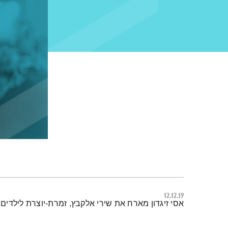
12.12.19
תמצית הפודקאסט
אסי זיגדון מארח את שירי אלקבץ, זמרת-יוצרת לילדים 