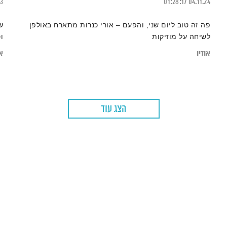
23
01:28:17
04.11.24
פה זה טוב ליום שני, והפעם – אורי כנרות מתארח באולפן
ש
לשיחה על מוזיקות
ו
אודיו
או
הצג עוד