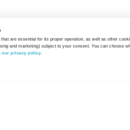
s
hat are essential for its proper operation, as well as other cooki
ising and marketing) subject to your consent. You can choose wh
 
our privacy policy
.
רדיו מהות החיים משדר ב:
ערוץ 87
YES
סלקום
TV
TUNE IN