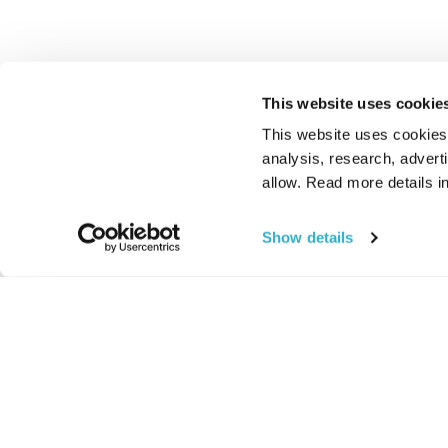
This website uses cookie
This website uses cookies t
analysis, research, advert
allow. Read more details in
Show details