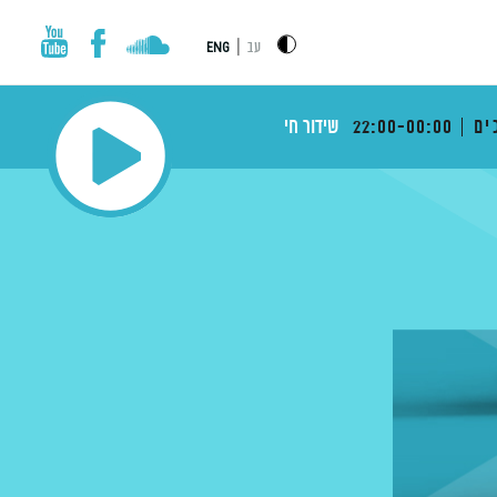
|
עב
ENG
ים
22:00-00:00
שידור חי