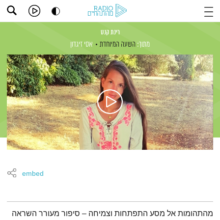
רינת קנט
מתוך:
השעה המיוחדת
אסי זיגדון
embed
תמצית הפודקאסט
מהתהומות אל מסע התפתחות וצמיחה – סיפור מעורר השראה