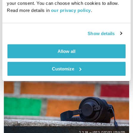
your consent. You can choose which cookies to allow. 
Read more details in 
our privacy policy
.
יוסי בבליקי ורובן להב (בלאק לולו) מאחדים כוחות לשעתיים של
מוזיקה מעולה
אודיו
Show details
Allow all
Customize
מסעותיי במרחבי הזמן – 2.2.18