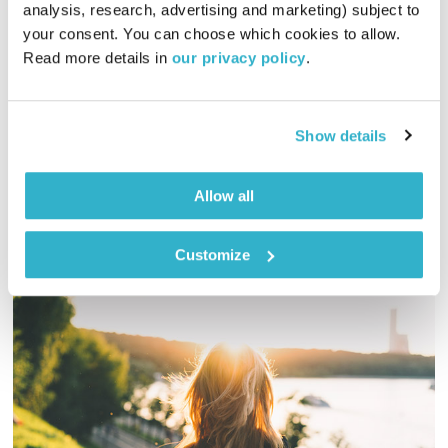
לצלול לתוך פסקול
דידי ארז
analysis, research, advertising and marketing) subject to 
your consent. You can choose which cookies to allow. 
00:57:47
02.05.16
Read more details in 
our privacy policy
.
אם עוד לא ראיתם את "כמעט מפורסמים" של קמרון קרואו, הפסקול
הנפלא שלו וודאי יעשה לכם חשק.
Show details
אודיו
Allow all
Customize