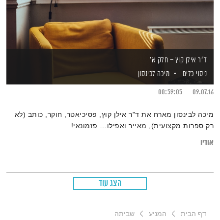
ד"ר אילן קוץ – חלק א'
ניסוי כלים
מיכה לבינסון
00:59:05
09.07.16
מיכה לבינסון מארח את ד"ר אילן קוץ, פסיכיאטר, חוקר, כותב (לא
רק ספרות מקצועית), מאייר ואפילו… פזמונאי!
אודיו
הצג עוד
דף הבית
המניע
שביתה