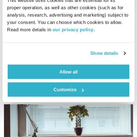
This website uses cookies that are essential for its 
proper operation, as well as other cookies (such as for 
רוני פרידמן באולפן
analysis, research, advertising and marketing) subject to 
השראה. עכשיו
שרון זליקובסקי
your consent. You can choose which cookies to allow. 
01:02:58
07.07.18
Read more details in 
our privacy policy
.
שרון זליקובסקי כרגיל עם שעה נינוחה של מוצאי שבת. הפעם עם
רוני פרידמן, יזמית אשר אומצה בגיל 4 חודשים ועד גיל 32 לא ידעה
Show details
על כך. בהרצאה שנקראת ״תיק אימוץ סודי ביותר״ היא מספרת על
גדילה בצילו של "סוד" משפחתי אפל וגדול.
אודיו
Allow all
Customize