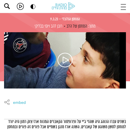
המחסן הגלובלי – 9.3.23
מתוך:
המחסן של הלב
רובן להב
ויוסי בבליקי
embed
תמצית הפודקאסט
בשנים עברו הנוהג היה שהדי ג'יי על ופרופסור הקאברים המנוח ארז צוק רמון היה יורד
למחסן לסשן משוגע של קאברים. השנה ארז מנגן בשמיים אבל פורים זה פורים ובמחסן