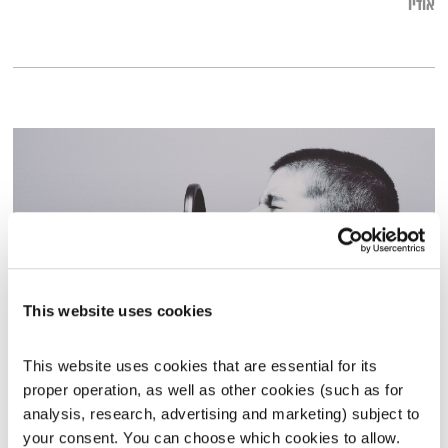
אודיו
This website uses cookies
טיפול בקול
This website uses cookies that are essential for its 
אסימונים
ענת קלו לברון
proper operation, as well as other cookies (such as for 
analysis, research, advertising and marketing) subject to 
00:58:31
23.07.12
your consent. You can choose which cookies to allow. 